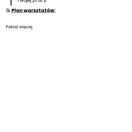
Twojej pracy.
📝
 Plan warsztatów:
Pokaż więcej
SKLEP ONLINE
KOLEKCJE ECHOES
SKLEP W KRAKOWIE
BON PODARUNKOWY
REGULAMIN WARSZTATÓW