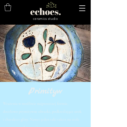
ceramics studio
Primityw
Wrażenia w możliwie najprostszej formie,
docelowo prymitywne obrazki, podkreślające urok
i charakter gliny. Nawet jeden taki talerz na stole