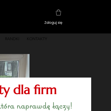
Zaloguj się
RANDKI
KONTAKTY
y dla firm
która naprawdę łączy!