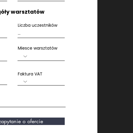
óły warsztatów
Liczba uczestników
Miesce warsztatów
Faktura VAT
apytanie o ofercie