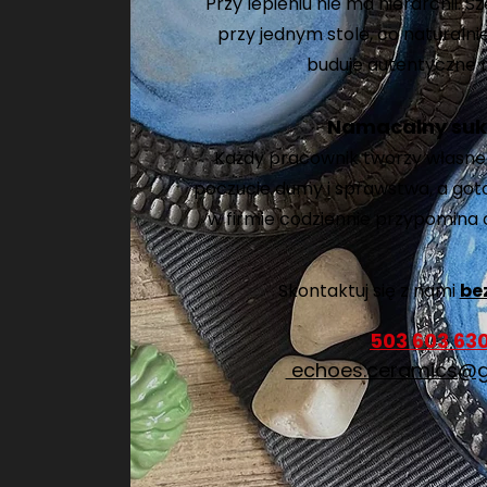
Przy lepieniu nie ma hierarchii. Sz
przy jednym stole, co naturalni
buduje autentyczne r
Namacalny suk
Każdy pracownik tworzy własne 
poczucie dumy i sprawstwa, a got
w firmie codziennie przypomina
Skontaktuj się z nami
be
503 603 63
echoes.ceramics@g