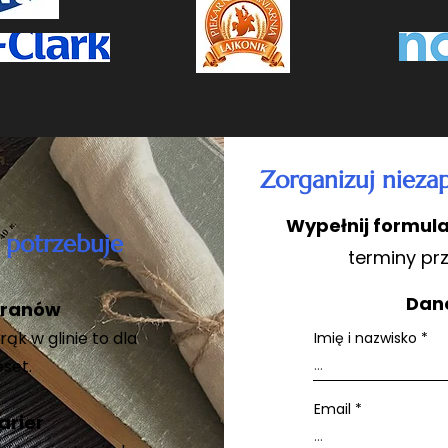
Zorganizuj nieza
Wypełnij formula
ł potrzebuje
terminy pr
Dan
kranów
ąk w glinie to dla
Imię i nazwisko
set.
Email
arier