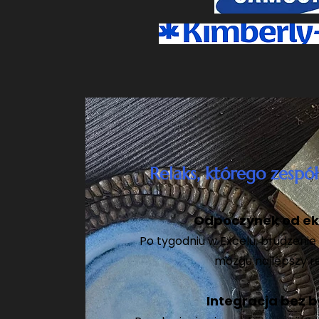
Relaks, którego zespó
Odpoczynek od e
Po tygodniu w Excelu, brudzenie r
mózgu najlepszy re
Integracja bez b