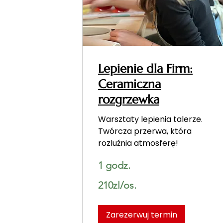
Lepienie dla Firm:
Ceramiczna
rozgrzewka
Warsztaty lepienia talerze.
Twórcza przerwa, która
rozluźnia atmosferę!
1 godz.
210zl/os.
210zl/os.
Zarezerwuj termin