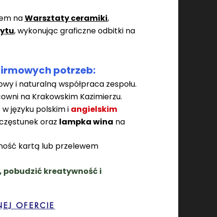
zem na
​​​
Warsztaty ceramiki
,
rytu
, wykonując graficzne
odbitki na
firmowych potrzeb:
owy i naturalną współpraca zespołu.
cowni na Krakowskim Kazimierzu.
 w języku polskim i
angielskim
poczęstunek
oraz
l
ampka wina
na
tność kartą lub przelewem
, pobudzić kreatywność i
EJ OFERCIE