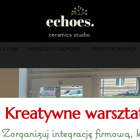
ceramics studio
LA FIRM
WARSZTATY GRUPOWE
PRYWATNE IMPREZY
Kreatywne warsztat
Zorganizuj integrację firmową, 