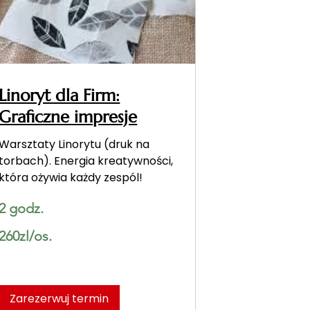
Linoryt dla Firm:
Graficzne impresje
Warsztaty Linorytu (druk na
torbach). Energia kreatywności,
która ożywia każdy zespól!
2 godz.
260zl/os.
260zl/os.
Zarezerwuj termin