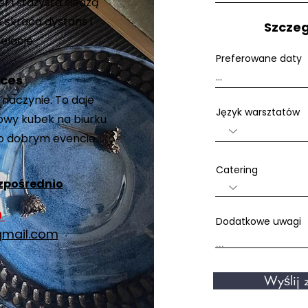
ef i stażysta siedzą
e skraca dystans i
Szczeg
elacje.
Preferowane daty
ces
naczynie. To daje
Język warsztatów
owy kubek na biurku
 o dobrym evencie.
Catering
zpośrednio
0
Dodatkowe uwagi
mail.com
Wyślij z