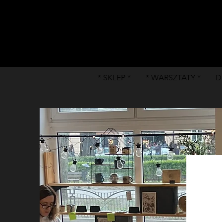
* SKLEP *
* WARSZTATY *
D