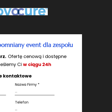
pomniany event dla zespołu
rz.
Ofertę cenową i dostępne
ześlemy Ci
w ciągu 24h
e kontaktowe
Nazwa Firmy
Telefon