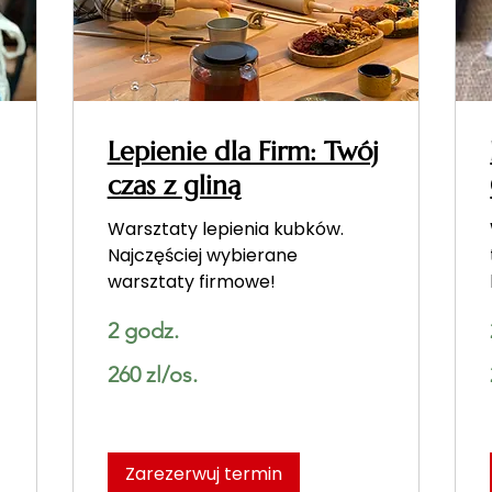
Lepienie dla Firm: Twój
czas z gliną
Warsztaty lepienia kubków.
Najczęściej wybierane
warsztaty firmowe!
2 godz.
260
260 zl/os.
zl/os.
Zarezerwuj termin