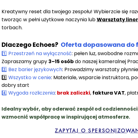
Kreatywny reset dla twojego zespołu! Wybierzcie się ra
tworząc w pełni użytkowe naczynia lub
Warsztaty lino
torbach.
Dlaczego Echoes?
Oferta dopasowana do 
1️⃣ Przestrzeń na wyłączność
: pełen luz, swobodne rozm
Zapraszamy grupy
3–15 osób
do naszej kameralnej Pra
2️⃣ Bez barier językowych
: Prowadzimy warsztaty płynnie
Wszystko w cenie
: Materiale, wsparcie instruktora, 
​3️⃣
dobry start
4️⃣ Wygoda rozliczеnia
:
brak zaliczki
,
faktura VAT
, pła
Idealny wybór, aby oderwać zespół od codzienności
wzmocnić współpracę w inspirującej atmosferze.
ZAPYTAJ O SPERSONIZOWAN