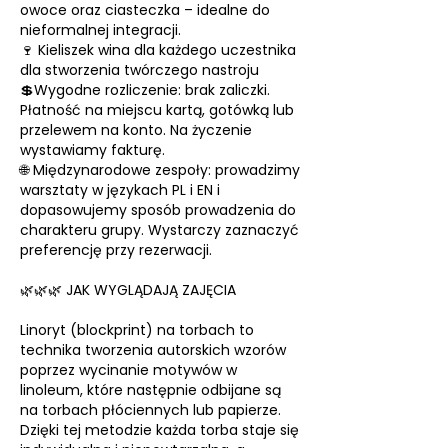
owoce oraz ciasteczka – idealne do
nieformalnej integracji.
🍷 Kieliszek wina dla każdego uczestnika
dla stworzenia twórczego nastroju
💲Wygodne rozliczenie: brak zaliczki.
Płatność na miejscu kartą, gotówką lub
przelewem na konto. Na życzenie
wystawiamy fakturę.
🌐 Międzynarodowe zespoły: prowadzimy
warsztaty w językach PL i EN i
dopasowujemy sposób prowadzenia do
charakteru grupy. Wystarczy zaznaczyć
preferencję przy rezerwacji.
🌿🌿🌿 JAK WYGLĄDAJĄ ZAJĘCIA
Linoryt (blockprint) na torbach to
technika tworzenia autorskich wzorów
poprzez wycinanie motywów w
linoleum, które następnie odbijane są
na torbach płóciennych lub papierze.
Dzięki tej metodzie każda torba staje się