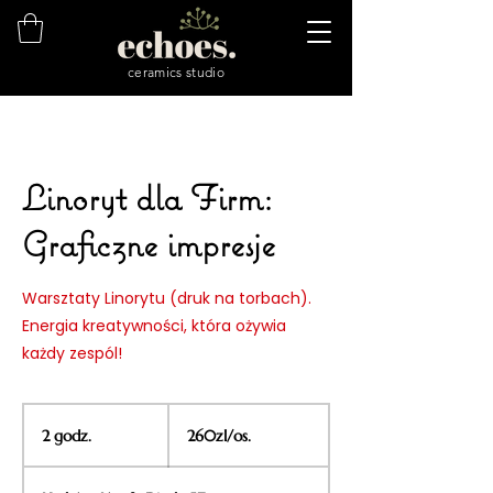
ceramics studio
Linoryt dla Firm:
Graficzne impresje
Warsztaty Linorytu (druk na torbach).
Energia kreatywności, która ożywia
każdy zespól!
260zl/os.
2 godz.
2
260zl/os.
g
o