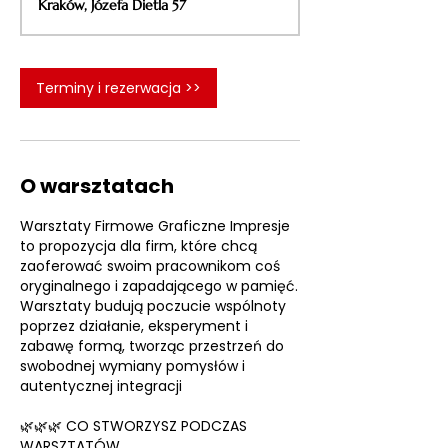
Kraków, Józefa Dietla 57
d
z
.
Terminy i rezerwacja >>
O warsztatach
Warsztaty Firmowe Graficzne Impresje
to propozycja dla firm, które chcą
zaoferować swoim pracownikom coś
oryginalnego i zapadającego w pamięć.
Warsztaty budują poczucie wspólnoty
poprzez działanie, eksperyment i
zabawę formą, tworząc przestrzeń do
swobodnej wymiany pomysłów i
autentycznej integracji
🌿🌿🌿 CO STWORZYSZ PODCZAS
WARSZTATÓW