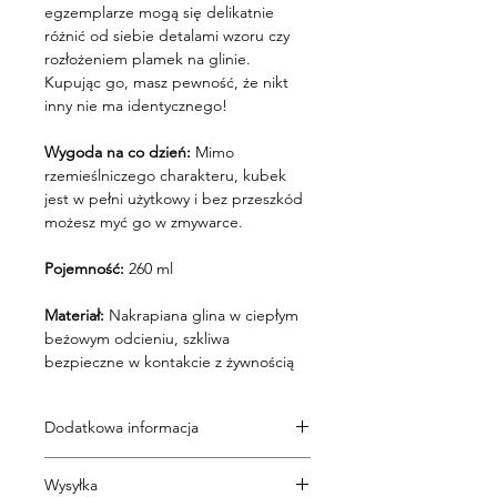
egzemplarze mogą się delikatnie
różnić od siebie detalami wzoru czy
rozłożeniem plamek na glinie.
Kupując go, masz pewność, że nikt
inny nie ma identycznego!
Wygoda na co dzień:
Mimo
rzemieślniczego charakteru, kubek
jest w pełni użytkowy i bez przeszkód
możesz myć go w zmywarce.
Pojemność:
260 ml
Materiał:
Nakrapiana glina w ciepłym
beżowym odcieniu, szkliwa
bezpieczne w kontakcie z żywnością
Dodatkowa informacja
Ceramika Echoes Ceramics na każdym
Wysyłka
etapie pracy tworzona jest ręcznie,