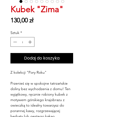
Kubek "Zima"
Cena
130,00 zł
Sztuk
*
Dodaj do koszyka
Z kolekcji "Pory Roku"
Przenieś się w spokojne tatrzańskie
doliny bez wychodzenia z domu! Ten
wyjątkowy, ręcznie robiony kubek z
motywem górskiego krajobrazu z
owieczką to idealny towarzysz do
porannej kawy, rozgrzewającej
herbaty lub gęstego kakao.