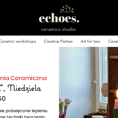
ceramics studio
Ceramic workshops
Creative Parties
Art for two
Cera
nia Ceramiczna
", Niedziela
30
nie poświęcone lepieniu
żne techniki tworzenia