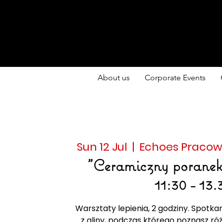
About us
Corporate Events
Sun 12 Jul
  |  
Echoes Pracow
"Ceramiczny poranek
11:30 - 13.
Warsztaty lepienia, 2 godziny. Spotka
z gliny, podczas którego poznasz ró