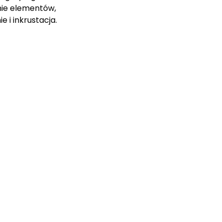
nie elementów, 
 i inkrustacja.