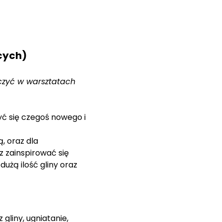
cych)
iczyć w warsztatach 
ć się czegoś nowego i 
, oraz dla 
 zainspirować się 
użą ilość gliny oraz 
liny, ugniatanie, 