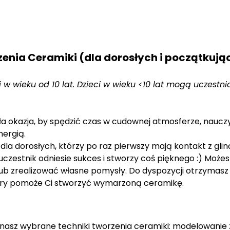
enia Ceramiki (dla dorosłych i początkują
i w wieku od 10 lat. Dzieci w wieku <10 lat mogą uczestn
a okazja, by spędzić czas w cudownej atmosferze, nauczy
ergią.
la dorosłych, którzy po raz pierwszy mają kontakt z gliną
czestnik odniesie sukces i stworzy coś pięknego :) Możesz
lub zrealizować własne pomysły. Do dyspozycji otrzymasz d
tóry pomoże Ci stworzyć wymarzoną ceramikę.
sz wybrane techniki tworzenia ceramiki: modelowanie z g