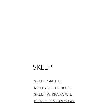
E-mail
SKLEP
30
echoes.ceramics@gmail.com
SKLEP ONLINE
KOLEKCJE ECHOES
SKLEP W KRAKOWIE
BON PODARUNKOWY