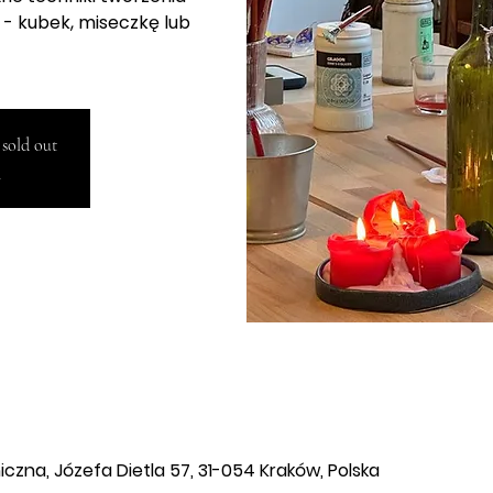
- kubek, miseczkę lub
 sold out
!
0
zna, Józefa Dietla 57, 31-054 Kraków, Polska