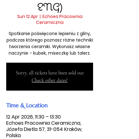
ENG)
Sun 12 Apr
  |  
Echoes Pracownia
Ceramiczna
Spotkanie poświęcone lepieniu z gliny,
podczas którego poznasz różne techniki
tworzenia ceramiki. Wykonasz własne
naczynie - kubek, miseczkę lub talerz.
Sorry, all tickets have been sold out
Check other dates!
Time & Location
12 Apr 2026, 11:30 – 13:30
Echoes Pracownia Ceramiczna,
Józefa Dietla 57, 31-054 Kraków,
Polska