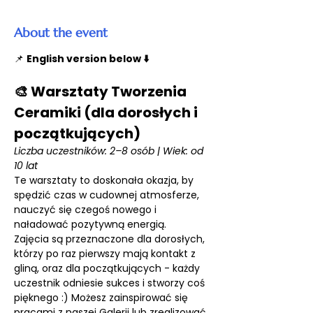
About the event
📌 
English version below ⬇️
🎨 Warsztaty Tworzenia 
Ceramiki (dla dorosłych i 
początkujących)
Liczba uczestników: 2–8 osób | Wiek: od 
10 lat
Te warsztaty to doskonała okazja, by 
spędzić czas w cudownej atmosferze, 
nauczyć się czegoś nowego i 
naładować pozytywną energią.
Zajęcia są przeznaczone dla dorosłych, 
którzy po raz pierwszy mają kontakt z 
gliną, oraz dla początkujących - każdy 
uczestnik odniesie sukces i stworzy coś 
pięknego :) Możesz zainspirować się 
pracami z naszej Galerii lub zrealizować 