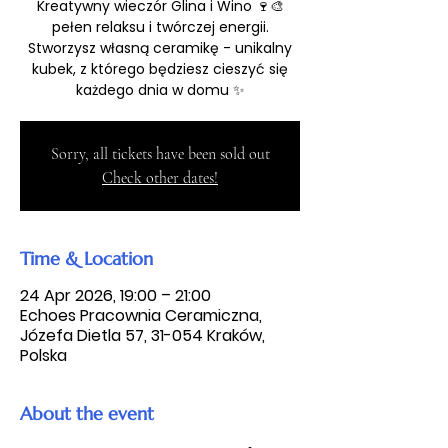
Kreatywny wieczór Glina i Wino 🍷🎨
pełen relaksu i twórczej energii.
Stworzysz własną ceramikę - unikalny
kubek, z którego będziesz cieszyć się
każdego dnia w domu ✨
Sorry, all tickets have been sold out
Check other dates!
Time & Location
24 Apr 2026, 19:00 – 21:00
Echoes Pracownia Ceramiczna,
Józefa Dietla 57, 31-054 Kraków,
Polska
About the event