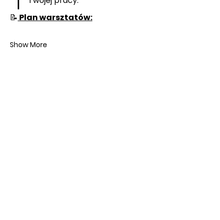
Twojej pracy.
📝
 Plan warsztatów:
Show More
SKLEP ONLINE
KOLEKCJE ECHOES
SKLEP W KRAKOWIE
BON PODARUNKOWY
REGULAMIN WARSZTATÓW