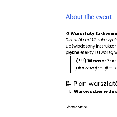
About the event
🎨 Warsztaty Szkliwien
Dla osób od 12. roku życi
Doświadczony instruktor
piękne efekty i stworzą 
(!!!) Ważne:
 Zar
pierwszej sesji
 – 
📝 Plan warsztató
Wprowadzenie do sz
Show More