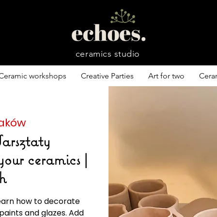
ceramics studio
Ceramic workshops
Creative Parties
Art for two
Cera
aków
rsztaty
your ceramics |
5h
Learn how to decorate
paints and glazes. Add