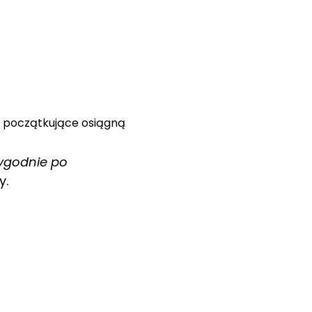
y początkujące osiągną 
ygodnie po 
y.