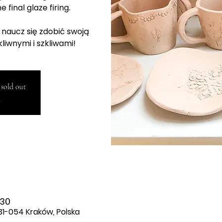
e final glaze firing.
 : naucz się zdobić swoją
iwnymi i szkliwami!
 sold out
!
:30
 31-054 Kraków, Polska