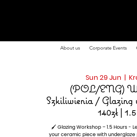
About us
Corporate Events
Sun 29 Jun
  |  
Kr
(POL/ENG) Wa
Szkiliwienia / Glazing 
140zł | 1.
🖌️ Glazing Workshop – 1.5 Hours - 
your ceramic piece with underglaze 