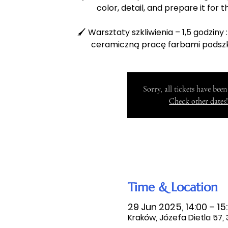
color, detail, and prepare it for th
🖌️ Warsztaty szkliwienia – 1,5 godziny
ceramiczną pracę farbami podszkl
Sorry, all tickets have been
Check other dates
Time & Location
29 Jun 2025, 14:00 – 15
Kraków, Józefa Dietla 57,