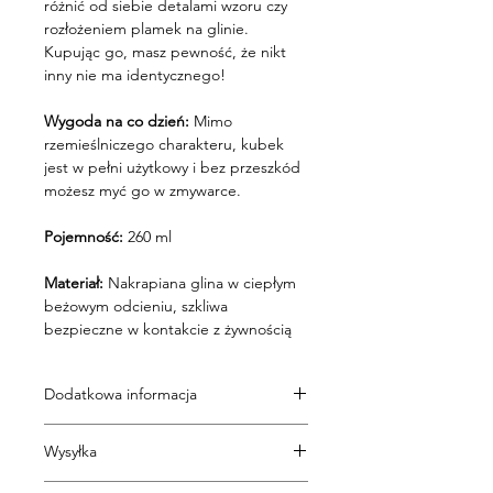
różnić od siebie detalami wzoru czy
rozłożeniem plamek na glinie.
Kupując go, masz pewność, że nikt
inny nie ma identycznego!
Wygoda na co dzień:
Mimo
rzemieślniczego charakteru, kubek
jest w pełni użytkowy i bez przeszkód
możesz myć go w zmywarce.
Pojemność:
260 ml
Materiał:
Nakrapiana glina w ciepłym
beżowym odcieniu, szkliwa
bezpieczne w kontakcie z żywnością
Dodatkowa informacja
Ceramika Echoes Ceramics na każdym
Wysyłka
etapie pracy tworzona jest ręcznie,
każdy przedmiot jest unikatowy, a
Termin wysyłki zamówienia to 2-3 dni